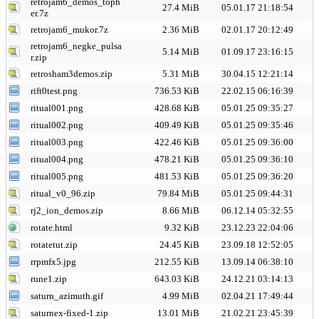
retrojam6_demos_toph
27.4 MiB
05.01.17 21:18:54
er.7z
retrojam6_mukor.7z
2.36 MiB
02.01.17 20:12:49
retrojam6_negke_pulsa
5.14 MiB
01.09.17 23:16:15
r.zip
retrosham3demos.zip
5.31 MiB
30.04.15 12:21:14
rift0test.png
736.53 KiB
22.02.15 06:16:39
ritual001.png
428.68 KiB
05.01.25 09:35:27
ritual002.png
409.49 KiB
05.01.25 09:35:46
ritual003.png
422.46 KiB
05.01.25 09:36:00
ritual004.png
478.21 KiB
05.01.25 09:36:10
ritual005.png
481.53 KiB
05.01.25 09:36:20
ritual_v0_96.zip
79.84 MiB
05.01.25 09:44:31
rj2_ion_demos.zip
8.66 MiB
06.12.14 05:32:55
rotate.html
9.32 KiB
23.12.23 22:04:06
rotatetut.zip
24.45 KiB
23.09.18 12:52:05
rrpmfx5.jpg
212.55 KiB
13.09.14 06:38:10
rune1.zip
643.03 KiB
24.12.21 03:14:13
saturn_azimuth.gif
4.99 MiB
02.04.21 17:49:44
saturnex-fixed-1.zip
13.01 MiB
21.02.21 23:45:39