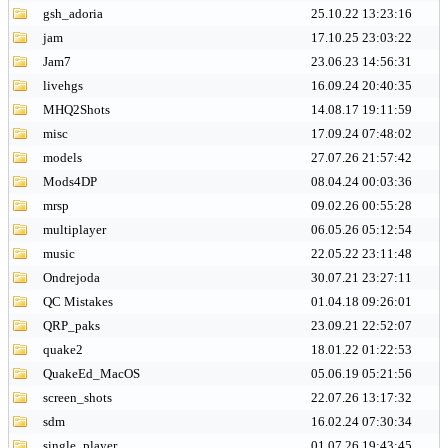
gsh_adoria
25.10.22 13:23:16
jam
17.10.25 23:03:22
Jam7
23.06.23 14:56:31
livehgs
16.09.24 20:40:35
MHQ2Shots
14.08.17 19:11:59
misc
17.09.24 07:48:02
models
27.07.26 21:57:42
Mods4DP
08.04.24 00:03:36
mrsp
09.02.26 00:55:28
multiplayer
06.05.26 05:12:54
music
22.05.22 23:11:48
Ondrejoda
30.07.21 23:27:11
QC Mistakes
01.04.18 09:26:01
QRP_paks
23.09.21 22:52:07
quake2
18.01.22 01:22:53
QuakeEd_MacOS
05.06.19 05:21:56
screen_shots
22.07.26 13:17:32
sdm
16.02.24 07:30:34
single_player
01.07.26 19:43:45