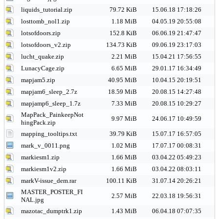
liquids_tutorial.zip
79.72 KiB
15.06.18 17:18:26
losttomb_nol1.zip
1.18 MiB
04.05.19 20:55:08
lotsofdoors.zip
152.8 KiB
06.06.19 21:47:47
lotsofdoors_v2.zip
134.73 KiB
09.06.19 23:17:03
lucht_quake.zip
2.21 MiB
15.04.21 17:56:55
LunacyCage.zip
6.65 MiB
29.01.17 16:34:49
mapjam5.zip
40.95 MiB
10.04.15 20:19:51
mapjam6_sleep_2.7z
18.59 MiB
20.08.15 14:27:48
mapjamp6_sleep_1.7z
7.33 MiB
20.08.15 10:29:27
MapPack_PainkeepNot
9.97 MiB
24.06.17 10:49:59
hingPack.zip
mapping_tooltips.txt
39.79 KiB
15.07.17 16:57:05
mark_v_0011.png
1.02 MiB
17.07.17 00:08:31
markiesm1.zip
1.66 MiB
03.04.22 05:49:23
markiesm1v2.zip
1.66 MiB
03.04.22 08:03:11
markV-issue_dem.rar
100.11 KiB
31.07.14 20:26:21
MASTER_POSTER_FI
2.57 MiB
22.03.18 19:56:31
NAL.jpg
mazotac_dumptrk1.zip
1.43 MiB
06.04.18 07:07:35