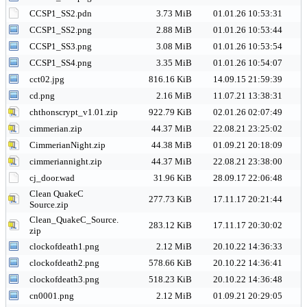
CCSP1_SS2.pdn
3.73 MiB
01.01.26 10:53:31
CCSP1_SS2.png
2.88 MiB
01.01.26 10:53:44
CCSP1_SS3.png
3.08 MiB
01.01.26 10:53:54
CCSP1_SS4.png
3.35 MiB
01.01.26 10:54:07
cct02.jpg
816.16 KiB
14.09.15 21:59:39
cd.png
2.16 MiB
11.07.21 13:38:31
chthonscrypt_v1.01.zip
922.79 KiB
02.01.26 02:07:49
cimmerian.zip
44.37 MiB
22.08.21 23:25:02
CimmerianNight.zip
44.38 MiB
01.09.21 20:18:09
cimmeriannight.zip
44.37 MiB
22.08.21 23:38:00
cj_door.wad
31.96 KiB
28.09.17 22:06:48
Clean QuakeC
277.73 KiB
17.11.17 20:21:44
Source.zip
Clean_QuakeC_Source.
283.12 KiB
17.11.17 20:30:02
zip
clockofdeath1.png
2.12 MiB
20.10.22 14:36:33
clockofdeath2.png
578.66 KiB
20.10.22 14:36:41
clockofdeath3.png
518.23 KiB
20.10.22 14:36:48
cn0001.png
2.12 MiB
01.09.21 20:29:05