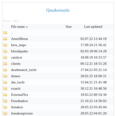
Quaketastic
Root
files
>
File name
Size
Last updated
..
AzureMoon
02.07.22 13:44:19
beta_maps
17.09.24 21:56:41
bloodquake
02.03.18 06:14:29
catalyst
18.08.19 16:53:57
clients
06.12.21 18:51:26
deathmatch_lucht
17.04.21 05:21:14
demos
28.02.25 18:00:51
dm_lucht
15.04.21 21:41:48
exarch
30.12.21 16:48:56
ExternalTex
18.03.22 00:54:30
Foreshadow
21.10.22 14:56:02
forsaken
28.05.22 03:45:04
forsakenpicture
28.05.22 04:01:20