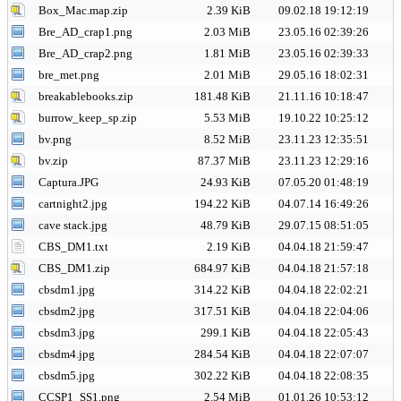
Box_Mac.map.zip
2.39 KiB
09.02.18 19:12:19
Bre_AD_crap1.png
2.03 MiB
23.05.16 02:39:26
Bre_AD_crap2.png
1.81 MiB
23.05.16 02:39:33
bre_met.png
2.01 MiB
29.05.16 18:02:31
breakablebooks.zip
181.48 KiB
21.11.16 10:18:47
burrow_keep_sp.zip
5.53 MiB
19.10.22 10:25:12
bv.png
8.52 MiB
23.11.23 12:35:51
bv.zip
87.37 MiB
23.11.23 12:29:16
Captura.JPG
24.93 KiB
07.05.20 01:48:19
cartnight2.jpg
194.22 KiB
04.07.14 16:49:26
cave stack.jpg
48.79 KiB
29.07.15 08:51:05
CBS_DM1.txt
2.19 KiB
04.04.18 21:59:47
CBS_DM1.zip
684.97 KiB
04.04.18 21:57:18
cbsdm1.jpg
314.22 KiB
04.04.18 22:02:21
cbsdm2.jpg
317.51 KiB
04.04.18 22:04:06
cbsdm3.jpg
299.1 KiB
04.04.18 22:05:43
cbsdm4.jpg
284.54 KiB
04.04.18 22:07:07
cbsdm5.jpg
302.22 KiB
04.04.18 22:08:35
CCSP1_SS1.png
2.54 MiB
01.01.26 10:53:12