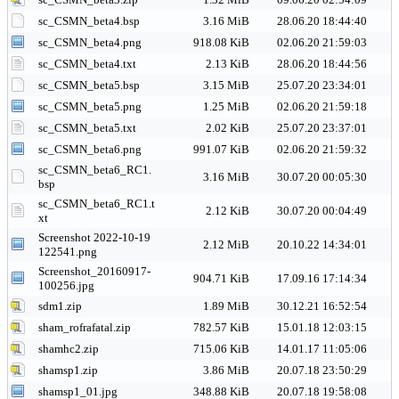
sc_CSMN_beta4.bsp
3.16 MiB
28.06.20 18:44:40
sc_CSMN_beta4.png
918.08 KiB
02.06.20 21:59:03
sc_CSMN_beta4.txt
2.13 KiB
28.06.20 18:44:56
sc_CSMN_beta5.bsp
3.15 MiB
25.07.20 23:34:01
sc_CSMN_beta5.png
1.25 MiB
02.06.20 21:59:18
sc_CSMN_beta5.txt
2.02 KiB
25.07.20 23:37:01
sc_CSMN_beta6.png
991.07 KiB
02.06.20 21:59:32
sc_CSMN_beta6_RC1.
3.16 MiB
30.07.20 00:05:30
bsp
sc_CSMN_beta6_RC1.t
2.12 KiB
30.07.20 00:04:49
xt
Screenshot 2022-10-19
2.12 MiB
20.10.22 14:34:01
122541.png
Screenshot_20160917-
904.71 KiB
17.09.16 17:14:34
100256.jpg
sdm1.zip
1.89 MiB
30.12.21 16:52:54
sham_rofrafatal.zip
782.57 KiB
15.01.18 12:03:15
shamhc2.zip
715.06 KiB
14.01.17 11:05:06
shamsp1.zip
3.86 MiB
20.07.18 23:50:29
shamsp1_01.jpg
348.88 KiB
20.07.18 19:58:08