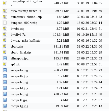
drearydisposition_drew.
948.73 KiB
30.01.19 01:04:35
7z
drew testmap trench.7z
89.51 KiB
30.01.19 01:06:50
dumptruck_shrine1.zip
1.84 MiB
30.03.18 05:16:23
dungeon_000.webp
1.27 MiB
18.02.26 08:30:14
dwabd.zip
3.77 MiB
01.02.21 23:41:51
dwellv1.7z
104.34 MiB
01.10.20 15:13:49
dwroae_m3a_kaffi.zip
5.21 MiB
05.03.16 01:32:09
eber1.zip
881.11 KiB
31.05.22 04:31:00
eber1_final.zip
881.74 KiB
31.05.22 05:37:29
ellmappo.jpg
185.87 KiB
27.09.17 02:30:53
ep1.zip
5.49 MiB
06.08.17 02:58:51
escape1a.jpg
760.93 KiB
03.12.21 07:24:23
escape1b.jpg
1.9 MiB
03.12.21 07:24:35
escape1c.jpg
1.32 MiB
03.12.21 07:24:44
escape1d.jpg
2.21 MiB
03.12.21 07:24:52
escape1e.jpg
470.23 KiB
03.12.21 07:25:00
escape1f.jpg
1.4 MiB
03.12.21 07:25:07
escape1g.jpg
919.09 KiB
03.12.21 07:25:13