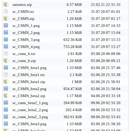
saturnex.zip
6.57 MiB
21.02.21 22:51:33
sc_CSMN.txt
2.27 KiB
31.07.20 07:01:01
sc_CSMN.zip
1.26 MiB
31.07.20 07:01:17
sc_CSMN_1.png
1.15 MiB
31.07.20 07:14:33
sc_CSMN_2.png
1.15 MiB
31.07.20 07:15:04
sc_CSMN_3.png
632.56 KiB
31.07.20 07:15:15
sc_CSMN_4.png
753.28 KiB
31.07.20 07:15:27
sc_csmn_b.txt
2.61 KiB
05.08.20 06:09:06
sc_csmn_b.zip
1.26 MiB
05.08.20 06:09:21
sc_CSMN_beta1.png
1.33 MiB
02.06.20 21:57:46
sc_CSMN_beta1.txt
2.1 KiB
02.06.20 21:55:38
sc_CSMN_beta1.zip
1 MiB
02.06.20 21:56:01
sc_CSMN_beta2.png
954.47 KiB
02.06.20 21:58:04
sc_CSMN_beta2.zip
1.17 MiB
04.06.20 03:33:18
sc_csmn_beta2_1.png
264.99 KiB
09.06.20 02:53:20
sc_csmn_beta2_2.png
262.4 KiB
09.06.20 02:53:32
sc_csmn_beta2_3.png
362.61 KiB
09.06.20 02:53:43
sc_CSMN_beta3.png
1.33 MiB
02.06.20 21:58:20
sc_CSMN_beta3.zip
1.32 MiB
09.06.20 02:54:09