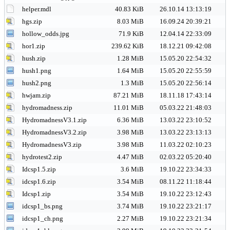
helper.mdl
40.83 KiB
26.10.14 13:13:19
hgs.zip
8.03 MiB
16.09.24 20:39:21
hollow_odds.jpg
71.9 KiB
12.04.14 22:33:09
hor1.zip
239.62 KiB
18.12.21 09:42:08
hush.zip
1.28 MiB
15.05.20 22:54:32
hush1.png
1.64 MiB
15.05.20 22:55:59
hush2.png
1.3 MiB
15.05.20 22:56:14
hwjam.zip
87.21 MiB
18.11.18 17:43:14
hydromadness.zip
11.01 MiB
05.03.22 21:48:03
HydromadnessV3.1.zip
6.36 MiB
13.03.22 23:10:52
HydromadnessV3.2.zip
3.98 MiB
13.03.22 23:13:13
HydromadnessV3.zip
3.98 MiB
11.03.22 02:10:23
hydrotest2.zip
4.47 MiB
02.03.22 05:20:40
Idcsp1.5.zip
3.6 MiB
19.10.22 23:34:33
idcsp1.6.zip
3.54 MiB
08.11.22 11:18:44
Idcsp1.zip
3.54 MiB
19.10.22 23:12:43
idcsp1_bs.png
3.74 MiB
19.10.22 23:21:17
idcsp1_ch.png
2.27 MiB
19.10.22 23:21:34