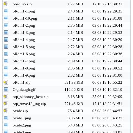
oosc_sp.zip
1.77 MiB
17.10.22 16:30:31
oRdm1-1.png
2.48 MiB
03.08.19 22:29:35
oRdm1-10.png
2.11 MiB
03.08.19 22:31:08
oRdm1-2.png
2.75 MiB
03.08.19 22:29:44
oRdm1-3.png
2.14 MiB
03.08.19 22:29:53
oRdm1-4.png
2.47 MiB
03.08.19 22:30:20
oRdm1-5.png
2.72 MiB
03.08.19 22:30:28
oRdm1-6.png
2.24 MiB
03.08.19 22:30:36
oRdm1-7.png
2.09 MiB
03.08.19 22:30:44
oRdm1-8.png
2.36 MiB
03.08.19 22:30:52
oRdm1-9.png
2.32 MiB
03.08.19 22:31:00
oRdm1.zip
591.33 KiB
06.08.19 10:55:22
Orghlaugh.gif
116.96 KiB
14.08.16 10:32:10
otp_skhoney_beta.zip
3.18 MiB
25.06.14 20:32:09
otp_xmas18_ing.zip
771.46 KiB
17.12.18 22:31:51
oxide.zip
75.4 MiB
05.08.26 03:44:57
oxide1.png
3.86 MiB
05.08.26 03:43:35
oxide2.png
5.48 MiB
05.08.26 03:43:25
oxide3.png
3.93 MiB
05.08.26 03:43:07