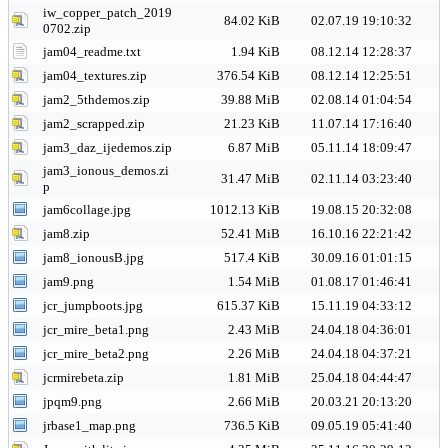
iw_copper_patch_2019
84.02 KiB
02.07.19 19:10:32
0702.zip
jam04_readme.txt
1.94 KiB
08.12.14 12:28:37
jam04_textures.zip
376.54 KiB
08.12.14 12:25:51
jam2_5thdemos.zip
39.88 MiB
02.08.14 01:04:54
jam2_scrapped.zip
21.23 KiB
11.07.14 17:16:40
jam3_daz_ijedemos.zip
6.87 MiB
05.11.14 18:09:47
jam3_ionous_demos.zi
31.47 MiB
02.11.14 03:23:40
p
jam6collage.jpg
1012.13 KiB
19.08.15 20:32:08
jam8.zip
52.41 MiB
16.10.16 22:21:42
jam8_ionousB.jpg
517.4 KiB
30.09.16 01:01:15
jam9.png
1.54 MiB
01.08.17 01:46:41
jcr_jumpboots.jpg
615.37 KiB
15.11.19 04:33:12
jcr_mire_beta1.png
2.43 MiB
24.04.18 04:36:01
jcr_mire_beta2.png
2.26 MiB
24.04.18 04:37:21
jcrmirebeta.zip
1.81 MiB
25.04.18 04:44:47
jpqm9.png
2.66 MiB
20.03.21 20:13:20
jrbase1_map.png
736.5 KiB
09.05.19 05:41:40