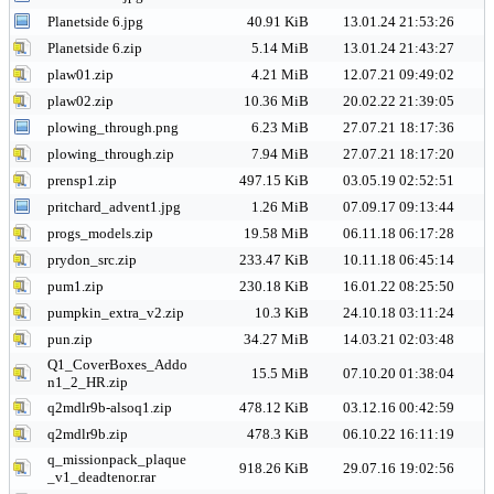
Planetside 6.jpg
40.91 KiB
13.01.24 21:53:26
Planetside 6.zip
5.14 MiB
13.01.24 21:43:27
plaw01.zip
4.21 MiB
12.07.21 09:49:02
plaw02.zip
10.36 MiB
20.02.22 21:39:05
plowing_through.png
6.23 MiB
27.07.21 18:17:36
plowing_through.zip
7.94 MiB
27.07.21 18:17:20
prensp1.zip
497.15 KiB
03.05.19 02:52:51
pritchard_advent1.jpg
1.26 MiB
07.09.17 09:13:44
progs_models.zip
19.58 MiB
06.11.18 06:17:28
prydon_src.zip
233.47 KiB
10.11.18 06:45:14
pum1.zip
230.18 KiB
16.01.22 08:25:50
pumpkin_extra_v2.zip
10.3 KiB
24.10.18 03:11:24
pun.zip
34.27 MiB
14.03.21 02:03:48
Q1_CoverBoxes_Addo
15.5 MiB
07.10.20 01:38:04
n1_2_HR.zip
q2mdlr9b-alsoq1.zip
478.12 KiB
03.12.16 00:42:59
q2mdlr9b.zip
478.3 KiB
06.10.22 16:11:19
q_missionpack_plaque
918.26 KiB
29.07.16 19:02:56
_v1_deadtenor.rar