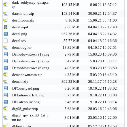
dark_oddyssey_qmap.z
193.45 KiB
18.06.21 13:37:12
ip
datem_dm.zip
153.14 KiB
30.06.21 12:54:37
deathroom.zip
8.16 KiB
15.06.21 05:41:00
decal.mp4
39.66 MiB
04.04.18 22:12:40
decal.png
967.26 KiB
04.04.18 22:14:32
decal.sav
57.77 KiB
04.04.18 22:16:36
demobug.rar
13.32 MiB
04.10.17 19:02:51
Demodowntown (1).png
2.79 MiB
15.03.20 16:39:36
Demodowntown (5).png
3.47 MiB
15.03.20 16:38:17
Demodowntown (6).png
4.05 MiB
15.03.20 16:38:50
demodowntown.zip
4.35 MiB
15.03.20 16:43:10
demon.zip
392.32 KiB
20.11.17 07:16:28
DFCourtyard.png
3.26 MiB
19.10.22 11:38:02
DFEntranceHall.png
3.73 MiB
19.10.22 11:38:08
DFGatehouse.png
3.46 MiB
19.10.22 11:38:14
dig08_pulsar.zip
5.68 MiB
28.03.16 22:43:06
digs8_spy_skill3_1st_r
8.91 MiB
25.03.16 15:22:00
un.rar
dkbrutic.zip
3.1 MiB
05.12.23 21:18:53