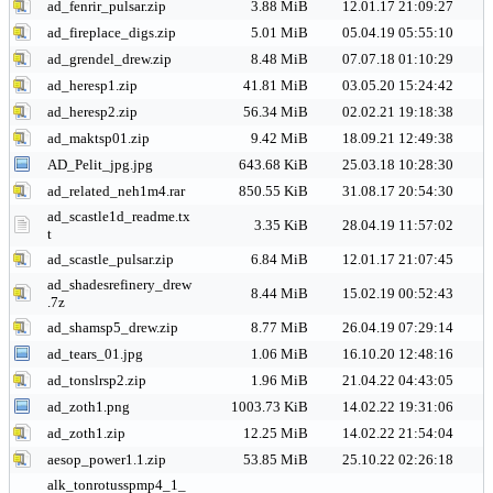
ad_fenrir_pulsar.zip
3.88 MiB
12.01.17 21:09:27
ad_fireplace_digs.zip
5.01 MiB
05.04.19 05:55:10
ad_grendel_drew.zip
8.48 MiB
07.07.18 01:10:29
ad_heresp1.zip
41.81 MiB
03.05.20 15:24:42
ad_heresp2.zip
56.34 MiB
02.02.21 19:18:38
ad_maktsp01.zip
9.42 MiB
18.09.21 12:49:38
AD_Pelit_jpg.jpg
643.68 KiB
25.03.18 10:28:30
ad_related_neh1m4.rar
850.55 KiB
31.08.17 20:54:30
ad_scastle1d_readme.tx
3.35 KiB
28.04.19 11:57:02
t
ad_scastle_pulsar.zip
6.84 MiB
12.01.17 21:07:45
ad_shadesrefinery_drew
8.44 MiB
15.02.19 00:52:43
.7z
ad_shamsp5_drew.zip
8.77 MiB
26.04.19 07:29:14
ad_tears_01.jpg
1.06 MiB
16.10.20 12:48:16
ad_tonslrsp2.zip
1.96 MiB
21.04.22 04:43:05
ad_zoth1.png
1003.73 KiB
14.02.22 19:31:06
ad_zoth1.zip
12.25 MiB
14.02.22 21:54:04
aesop_power1.1.zip
53.85 MiB
25.10.22 02:26:18
alk_tonrotusspmp4_1_