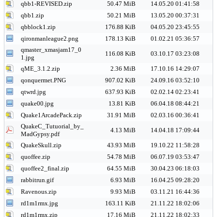
qbb1-REVISED.zip
50.47 MiB
14.05.20 01:41:58
qbb1.zip
50.21 MiB
13.05.20 00:37:31
qbblock1.zip
176.88 KiB
04.05.20 23:45:55
qironmanleague2.png
178.13 KiB
01.02.21 05:36:57
qmaster_xmasjam17_0
116.08 KiB
03.10.17 03:23:08
1.jpg
qME_3.1.2.zip
2.36 MiB
17.10.16 14:29:07
qonquermet.PNG
907.02 KiB
24.09.16 03:52:10
qtwrd.jpg
637.93 KiB
02.02.14 02:23:41
quake00.jpg
13.81 KiB
06.04.18 08:44:21
Quake1ArcadePack.zip
31.91 MiB
02.03.16 00:36:41
QuakeC_Tutuorial_by_
4.13 MiB
14.04.18 17:09:44
MadGypsy.pdf
QuakeSkull.zip
43.93 MiB
19.10.22 11:58:28
quoffee.zip
54.78 MiB
06.07.19 03:53:47
quoffee2_final.zip
64.55 MiB
30.04.23 06:18:03
rabbitrun.gif
6.93 MiB
16.04.25 09:28:20
Ravenous.zip
9.93 MiB
03.11.21 16:44:36
rd1m1rmx.jpg
163.11 KiB
21.11.22 18:02:06
rd1m1rmx.zip
17.16 MiB
21.11.22 18:02:33