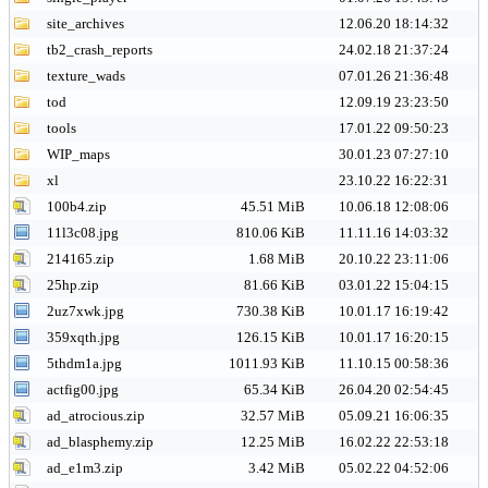
site_archives
12.06.20 18:14:32
tb2_crash_reports
24.02.18 21:37:24
texture_wads
07.01.26 21:36:48
tod
12.09.19 23:23:50
tools
17.01.22 09:50:23
WIP_maps
30.01.23 07:27:10
xl
23.10.22 16:22:31
100b4.zip
45.51 MiB
10.06.18 12:08:06
11l3c08.jpg
810.06 KiB
11.11.16 14:03:32
214165.zip
1.68 MiB
20.10.22 23:11:06
25hp.zip
81.66 KiB
03.01.22 15:04:15
2uz7xwk.jpg
730.38 KiB
10.01.17 16:19:42
359xqth.jpg
126.15 KiB
10.01.17 16:20:15
5thdm1a.jpg
1011.93 KiB
11.10.15 00:58:36
actfig00.jpg
65.34 KiB
26.04.20 02:54:45
ad_atrocious.zip
32.57 MiB
05.09.21 16:06:35
ad_blasphemy.zip
12.25 MiB
16.02.22 22:53:18
ad_e1m3.zip
3.42 MiB
05.02.22 04:52:06