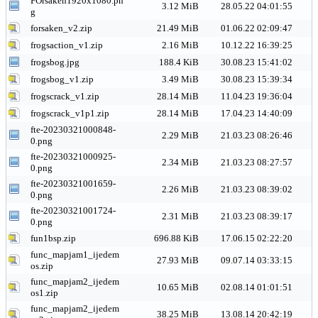
FOrsaken1920x1080.pn
3.12 MiB
28.05.22 04:01:55
g
forsaken_v2.zip
21.49 MiB
01.06.22 02:09:47
frogsaction_v1.zip
2.16 MiB
10.12.22 16:39:25
frogsbog.jpg
188.4 KiB
30.08.23 15:41:02
frogsbog_v1.zip
3.49 MiB
30.08.23 15:39:34
frogscrack_v1.zip
28.14 MiB
11.04.23 19:36:04
frogscrack_v1p1.zip
28.14 MiB
17.04.23 14:40:09
fte-20230321000848-
2.29 MiB
21.03.23 08:26:46
0.png
fte-20230321000925-
2.34 MiB
21.03.23 08:27:57
0.png
fte-20230321001659-
2.26 MiB
21.03.23 08:39:02
0.png
fte-20230321001724-
2.31 MiB
21.03.23 08:39:17
0.png
fun1bsp.zip
696.88 KiB
17.06.15 02:22:20
func_mapjam1_ijedem
27.93 MiB
09.07.14 03:33:15
os.zip
func_mapjam2_ijedem
10.65 MiB
02.08.14 01:01:51
os1.zip
func_mapjam2_ijedem
38.25 MiB
13.08.14 20:42:19