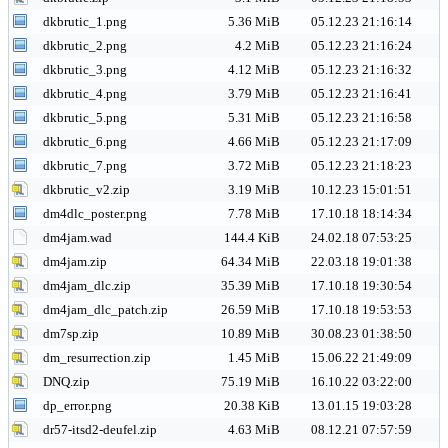
dkbrutic_1.png
5.36 MiB
05.12.23 21:16:14
dkbrutic_2.png
4.2 MiB
05.12.23 21:16:24
dkbrutic_3.png
4.12 MiB
05.12.23 21:16:32
dkbrutic_4.png
3.79 MiB
05.12.23 21:16:41
dkbrutic_5.png
5.31 MiB
05.12.23 21:16:58
dkbrutic_6.png
4.66 MiB
05.12.23 21:17:09
dkbrutic_7.png
3.72 MiB
05.12.23 21:18:23
dkbrutic_v2.zip
3.19 MiB
10.12.23 15:01:51
dm4dlc_poster.png
7.78 MiB
17.10.18 18:14:34
dm4jam.wad
144.4 KiB
24.02.18 07:53:25
dm4jam.zip
64.34 MiB
22.03.18 19:01:38
dm4jam_dlc.zip
35.39 MiB
17.10.18 19:30:54
dm4jam_dlc_patch.zip
26.59 MiB
17.10.18 19:53:53
dm7sp.zip
10.89 MiB
30.08.23 01:38:50
dm_resurrection.zip
1.45 MiB
15.06.22 21:49:09
DNQ.zip
75.19 MiB
16.10.22 03:22:00
dp_error.png
20.38 KiB
13.01.15 19:03:28
dr57-itsd2-deufel.zip
4.63 MiB
08.12.21 07:57:59