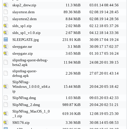
sksp2_drew.zip
11.3 MiB
03.01.14 08:44:56
slayertest.dem
89.36 MiB
02.08.19 14:28:45
slayertest2.dem
8.84 MiB
02.08.19 14:28:56
slds_sp1.zip
2.02 MiB
02.12.18 05:37:26
slds_sp1_v1.0.zip
2.67 MiB
04.12.18 14:33:36
SLEEPGATE.jpg
231.91 KiB
30.09.17 04:19:24
sleepgate.rar
3.1 MiB
30.09.17 17:02:37
sleepgate.zip
3.65 MiB
01.10.17 05:16:24
slipnfrag-quest-debug-
11.94 MiB
24.08.20 01:39:15
beta2.apk
slipnfrag-quest-
2.26 MiB
27.07.20 01:43:14
debug.apk
SlipNFrag-
Windows_1.0.0.0_x64.z
15.44 MiB
20.04.20 05:18:42
ip
SlipNFrag.dmg
1.03 MiB
09.03.20 03:42:33
SlipNFrag_2.dmg
989.87 KiB
20.04.20 02:51:21
SlipNFrag_MacOS_1_0
619.16 KiB
12.08.19 05:25:30
_1.zip
SM176.zip
3.36 MiB
30.08.14 05:08:53