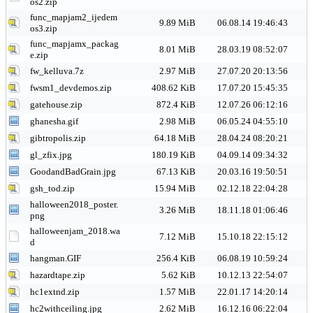
os2.zip
func_mapjam2_ijedem
9.89 MiB
06.08.14 19:46:43
os3.zip
func_mapjamx_packag
8.01 MiB
28.03.19 08:52:07
e.zip
fw_kelluva.7z
2.97 MiB
27.07.20 20:13:56
fwsm1_devdemos.zip
408.62 KiB
17.07.20 15:45:35
gatehouse.zip
872.4 KiB
12.07.26 06:12:16
ghanesha.gif
2.98 MiB
06.05.24 04:55:10
gibtropolis.zip
64.18 MiB
28.04.24 08:20:21
gl_zfix.jpg
180.19 KiB
04.09.14 09:34:32
GoodandBadGrain.jpg
67.13 KiB
20.03.16 19:50:51
gsh_tod.zip
15.94 MiB
02.12.18 22:04:28
halloween2018_poster.
3.26 MiB
18.11.18 01:06:46
png
halloweenjam_2018.wa
7.12 MiB
15.10.18 22:15:12
d
hangman.GIF
256.4 KiB
06.08.19 10:59:24
hazardtape.zip
5.62 KiB
10.12.13 22:54:07
hc1extnd.zip
1.57 MiB
22.01.17 14:20:14
hc2withceiling.jpg
2.62 MiB
16.12.16 06:22:04