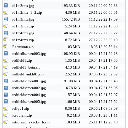
rd1m2rmx.jpg
193.33 KiB
29.11.22 00:56:33
rd1m2rmx_1_2.zip
4.36 MiB
29.11.22 00:56:51
rd1m3rmx.jpg
155.42 KiB
11.12.22 22:17:09
rd1m3rmx.zip
5.24 MiB
11.12.22 22:16:58
rd1m4rmx.jpg
148.64 KiB
27.12.22 22:39:22
rd1m4rmx.zip
18.72 MiB
27.12.22 22:39:10
Recursion.zip
1.03 MiB
18.08.18 20:53:14
redfiedlscreen003.jpg
108.95 KiB
09.04.17 21:56:18
redfield1.zip
1.35 MiB
29.04.17 21:17:50
redfield1_beta.zip
4.13 MiB
09.04.17 21:54:19
redfield_ankh01.zip
2.52 MiB
07.05.17 23:59:52
redfieldscreen001.jpg
191.98 KiB
09.04.17 21:55:43
redfieldscreen002.jpg
116.78 KiB
09.04.17 21:56:05
redfieldscreen004.jpg
1.57 MiB
09.04.17 21:57:07
redfieldscreen005.jpg
1.66 MiB
09.04.17 21:57:52
reliqv1.zip
9.36 MiB
29.06.21 08:53:08
Requiem.zip
9.2 MiB
28.08.16 23:01:11
retrojam1_skacky_b.zip
1.03 MiB
25.11.14 12:26:40