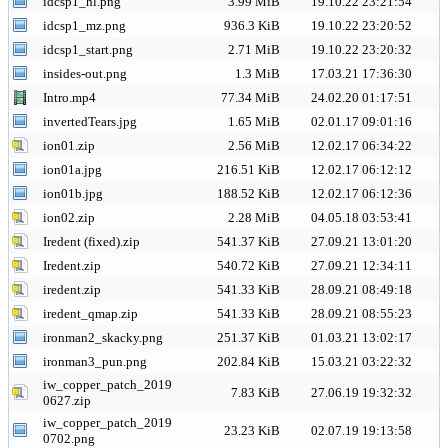
idcsp1_hl.png
3.99 MiB
19.10.22 23:21:54
idcsp1_mz.png
936.3 KiB
19.10.22 23:20:52
idcsp1_start.png
2.71 MiB
19.10.22 23:20:32
insides-out.png
1.3 MiB
17.03.21 17:36:30
Intro.mp4
77.34 MiB
24.02.20 01:17:51
invertedTears.jpg
1.65 MiB
02.01.17 09:01:16
ion01.zip
2.56 MiB
12.02.17 06:34:22
ion01a.jpg
216.51 KiB
12.02.17 06:12:12
ion01b.jpg
188.52 KiB
12.02.17 06:12:36
ion02.zip
2.28 MiB
04.05.18 03:53:41
Iredent (fixed).zip
541.37 KiB
27.09.21 13:01:20
Iredent.zip
540.72 KiB
27.09.21 12:34:11
iredent.zip
541.33 KiB
28.09.21 08:49:18
iredent_qmap.zip
541.33 KiB
28.09.21 08:55:23
ironman2_skacky.png
251.37 KiB
01.03.21 13:02:17
ironman3_pun.png
202.84 KiB
15.03.21 03:22:32
iw_copper_patch_2019
7.83 KiB
27.06.19 19:32:32
0627.zip
iw_copper_patch_2019
23.23 KiB
02.07.19 19:13:58
0702.png