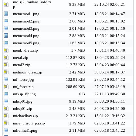
mc_rj2_tonhao_solo.zi
8.38 MiB
22.10.24 02:06:21
p
mememod1.png
2.71 MiB
18.06.21 00:14:47
mememod2.png
2.66 MiB
18.06.21 00:15:02
mememod3.png
2.01 MiB
18.06.21 00:15:10
mememod4.png
2.88 MiB
18.06.21 00:15:24
mememod5.png
1.63 MiB
18.06.21 00:15:34
menk_drew.zip
3.7 MiB
15.01.14 04:40:40
metal.zip
112.87 KiB
13.04.23 05:59:24
metal2.zip
112.73 KiB
13.04.23 06:00:44
metmon_drew.zip
2.42 MiB
30.05.14 08:17:37
mf_force.jpg
132.91 KiB
27.07.19 03:44:12
mf_force.zip
208.69 KiB
27.07.19 03:43:19
mfxsp18b.jpg
0 B
27.11.13 09:49:30
mhsp01.jpg
9.19 MiB
30.08.20 04:56:11
mhsp01.zip
5.48 MiB
30.08.20 04:25:00
michaelbay.zip
213.21 KiB
15.01.22 13:16:32
mire_prison_jcr.zip
1.79 MiB
02.05.18 13:41:22
mirefinal1.png
2.11 MiB
02.05.18 13:45:22