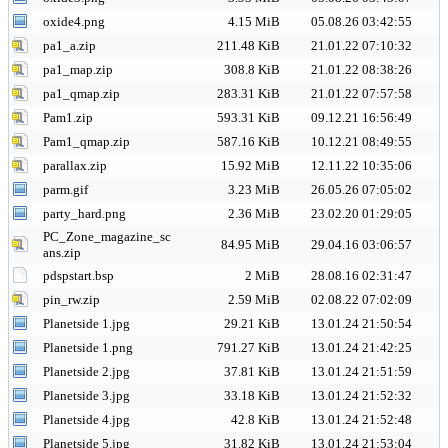
oxide4.png
4.15 MiB
05.08.26 03:42:55
pa1_a.zip
211.48 KiB
21.01.22 07:10:32
pa1_map.zip
308.8 KiB
21.01.22 08:38:26
pa1_qmap.zip
283.31 KiB
21.01.22 07:57:58
Pam1.zip
593.31 KiB
09.12.21 16:56:49
Pam1_qmap.zip
587.16 KiB
10.12.21 08:49:55
parallax.zip
15.92 MiB
12.11.22 10:35:06
parm.gif
3.23 MiB
26.05.26 07:05:02
party_hard.png
2.36 MiB
23.02.20 01:29:05
PC_Zone_magazine_sc
84.95 MiB
29.04.16 03:06:57
ans.zip
pdspstart.bsp
2 MiB
28.08.16 02:31:47
pin_rw.zip
2.59 MiB
02.08.22 07:02:09
Planetside 1.jpg
29.21 KiB
13.01.24 21:50:54
Planetside 1.png
791.27 KiB
13.01.24 21:42:25
Planetside 2.jpg
37.81 KiB
13.01.24 21:51:59
Planetside 3.jpg
33.18 KiB
13.01.24 21:52:32
Planetside 4.jpg
42.8 KiB
13.01.24 21:52:48
Planetside 5.jpg
31.82 KiB
13.01.24 21:53:04