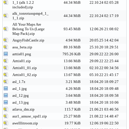
1_1 (alk 1.2.2
44.34 MiB
22.10.24 02:05:28
included).zip
alk_tonrotusspmp4_1_
44.34 MiB
22.10.24 02:17:19
1_1.zip
All Your Maps Are
Belong To Us (Large
93.45 MiB
12.06.26 21:08:02
Map Pack).zip
AngryFishCastle.zip
4.94 MiB
20.05.25 14:42:04
aoa_beta.zip
89.16 MiB
25.10.20 18:29:51
arttis01.png
795.26 KiB
29.09.22 22:26:00
Arttis01.zip
13.66 MiB
29.09.22 22:25:44
Arttis01_01.zip
13.66 MiB
02.10.22 00:34:56
Arttis01_02.zip
13.67 MiB
05.10.22 21:45:17
asl_1.7z
3.21 MiB
18.04.20 18:09:27
asl_1.jpg
4.26 MiB
18.04.20 18:09:48
asl_12.jpg
3.64 MiB
18.04.20 18:09:58
asl_13.jpg
3.48 MiB
18.04.20 18:10:06
atlava_dm.zip
115.7 KiB
21.06.21 03:46:56
aur1_amuse_upd1.zip
25.27 MiB
21.08.22 14:48:47
awelllitroom.zip
19.77 KiB
12.06.19 06:22:50