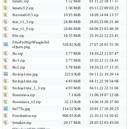
fanatic.zip
1.52 MiB
01.11.22 18:17:37
fanatic1.2.zip
1.56 MiB
03.11.22 09:03:25
fbxtomdl-0.3.zip
10.95 MiB
18.09.14 04:13:57
fear_v1_5.zip
24.86 MiB
29.05.23 06:21:46
fear_v1_6.zip
24.86 MiB
04.06.23 03:40:36
File.zip
10.55 MiB
25.10.22 12:23:41
FilesForSlipNFragInSid
520.62 KiB
27.07.20 01:51:36
eQuest.png
fkc.zip
5.77 MiB
19.10.22 11:07:47
fkc1.zip
5.77 MiB
19.10.22 11:24:41
fkc2.zip
5.78 MiB
19.10.22 17:11:35
flecksp1rmx.jpg
222.6 KiB
04.11.22 19:39:14
flecksp1rmx.zip
4.93 MiB
04.11.22 19:34:08
flecksp1rmx_1_3.zip
4.93 MiB
04.11.22 22:31:06
floorislava.zip
7.1 KiB
11.06.19 07:12:08
floorislava_v2.zip
32.13 KiB
14.06.19 20:37:00
fm775s.jpg
114.52 KiB
10.01.17 16:20:25
Foreshadow.zip
906.93 KiB
21.10.22 14:56:02
forsaken.zip
20.17 MiB
28.05.22 03:45:04