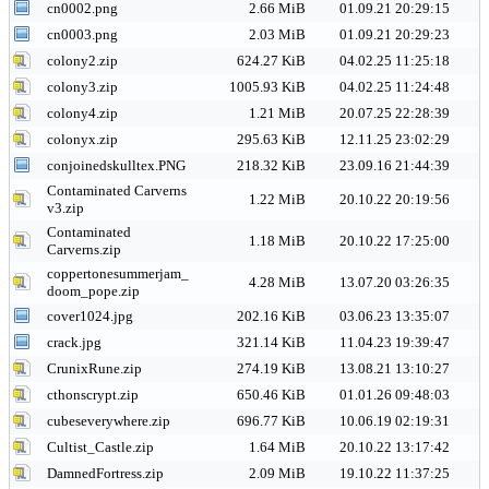
cn0002.png
2.66 MiB
01.09.21 20:29:15
cn0003.png
2.03 MiB
01.09.21 20:29:23
colony2.zip
624.27 KiB
04.02.25 11:25:18
colony3.zip
1005.93 KiB
04.02.25 11:24:48
colony4.zip
1.21 MiB
20.07.25 22:28:39
colonyx.zip
295.63 KiB
12.11.25 23:02:29
conjoinedskulltex.PNG
218.32 KiB
23.09.16 21:44:39
Contaminated Carverns
1.22 MiB
20.10.22 20:19:56
v3.zip
Contaminated
1.18 MiB
20.10.22 17:25:00
Carverns.zip
coppertonesummerjam_
4.28 MiB
13.07.20 03:26:35
doom_pope.zip
cover1024.jpg
202.16 KiB
03.06.23 13:35:07
crack.jpg
321.14 KiB
11.04.23 19:39:47
CrunixRune.zip
274.19 KiB
13.08.21 13:10:27
cthonscrypt.zip
650.46 KiB
01.01.26 09:48:03
cubeseverywhere.zip
696.77 KiB
10.06.19 02:19:31
Cultist_Castle.zip
1.64 MiB
20.10.22 13:17:42
DamnedFortress.zip
2.09 MiB
19.10.22 11:37:25