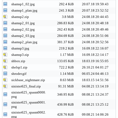
shamsp1_02.jpg
292.4 KiB
20.07.18 19:59:43
shamsp1_plan.jpg
241.3 KiB
20.07.18 23:52:52
shamsp2.zip
3.8 MiB
24.08.18 20:44:45
shamsp2_01.jpg
286.83 KiB
24.08.18 20:48:18
shamsp2_02.jpg
262.43 KiB
24.08.18 20:49:46
shamsp2_03.jpg
284.69 KiB
24.08.18 20:51:06
shamsp2_plan.jpg
381.37 KiB
24.08.18 20:52:56
shamsp3.jpg
219.2 KiB
16.09.18 22:16:07
shamsp3.zip
1.17 MiB
16.09.18 22:14:17
shbox.zip
133.05 KiB
18.03.19 16:55:05
shelsp1.zip
722.2 KiB
26.10.21 04:01:27
shroder.gif
1.14 MiB
06.05.24 04:46:13
sickbase_nightmare.zip
8.63 MiB
18.03.15 14:51:56
sinister625_final.zip
91.31 MiB
04.08.21 13:14:19
sinister625_spasm0000.
346.95 KiB
08.08.21 13:24:37
png
sinister625_spasm0001.
436.99 KiB
08.08.21 13:25:12
png
sinister625_spasm0002.
428.76 KiB
09.08.21 14:06:26
png