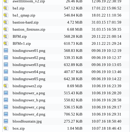
awelllitroom_v2.zip
26.46 KiB
12.06.19 22:38:19
ba1.zip
547.12 KiB
17.01.22 15:06:52
ba1_qmap.zip
546.84 KiB
18.01.22 11:10:56
bastion-hard.zip
4.72 MiB
31.03.15 17:01:59
bastion_firstruns.zip
6.68 MiB
31.03.15 16:59:35
BFM.zip
568.28 KiB
20.11.22 21:00:14
BFMv1.zip
610.73 KiB
20.11.22 21:29:24
bindingtower01.png
568.83 KiB
09.06.19 10:12:19
bindingtower02.png
539.35 KiB
09.06.19 10:12:37
bindingtower03.png
632.89 KiB
09.06.19 10:13:05
bindingtower04.png
407.07 KiB
09.06.19 10:13:46
bindingtower05.png
642.38 KiB
09.06.19 10:14:22
bindingtower2.zip
8.69 MiB
10.06.19 16:23:39
bindingtower_a.png
515.43 KiB
10.06.19 16:28:20
bindingtower_b.png
550.82 KiB
10.06.19 16:28:58
bindingtower_c.png
536.15 KiB
10.06.19 16:29:17
bindingtower_d.png
706.52 KiB
10.06.19 16:29:31
bloodfountain.jpg
275.27 KiB
10.07.16 18:50:40
box.zip
1.04 MiB
10.07.18 18:46:43