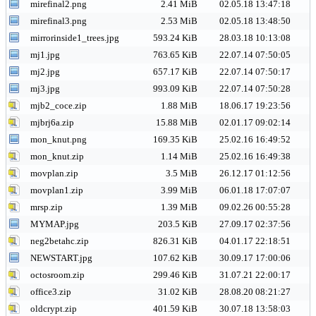
mirefinal2.png
2.41 MiB
02.05.18 13:47:18
mirefinal3.png
2.53 MiB
02.05.18 13:48:50
mirrorinside1_trees.jpg
593.24 KiB
28.03.18 10:13:08
mj1.jpg
763.65 KiB
22.07.14 07:50:05
mj2.jpg
657.17 KiB
22.07.14 07:50:17
mj3.jpg
993.09 KiB
22.07.14 07:50:28
mjb2_coce.zip
1.88 MiB
18.06.17 19:23:56
mjbrj6a.zip
15.88 MiB
02.01.17 09:02:14
mon_knut.png
169.35 KiB
25.02.16 16:49:52
mon_knut.zip
1.14 MiB
25.02.16 16:49:38
movplan.zip
3.5 MiB
26.12.17 01:12:56
movplan1.zip
3.99 MiB
06.01.18 17:07:07
mrsp.zip
1.39 MiB
09.02.26 00:55:28
MYMAP.jpg
203.5 KiB
27.09.17 02:37:56
neg2betahc.zip
826.31 KiB
04.01.17 22:18:51
NEWSTART.jpg
107.62 KiB
30.09.17 17:00:06
octosroom.zip
299.46 KiB
31.07.21 22:00:17
office3.zip
31.02 KiB
28.08.20 08:21:27
oldcrypt.zip
401.59 KiB
30.07.18 13:58:03