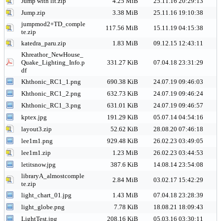
Jump with lit.zip
4.25 MiB
25.11.16 20:29:13
Jump.zip
3.38 MiB
25.11.16 19:10:38
jumpmod2+TD_comple
117.56 MiB
15.11.19 04:15:38
te.zip
katedra_paru.zip
1.83 MiB
09.12.15 12:43:11
Khreathor_NewHouse_
Quake_Lighting_Info.p
331.27 KiB
07.04.18 23:31:29
df
Khthonic_RC1_1.png
690.38 KiB
24.07.19 09:46:03
Khthonic_RC1_2.png
632.73 KiB
24.07.19 09:46:24
Khthonic_RC1_3.png
631.01 KiB
24.07.19 09:46:57
kptex.jpg
191.29 KiB
05.07.14 04:54:16
layout3.zip
52.62 KiB
28.08.20 07:46:18
lee1m1.png
929.48 KiB
26.02.23 03:49:05
lee1m1.zip
1.23 MiB
26.02.23 03:44:53
letitsnow.jpg
387.6 KiB
14.08.14 23:54:08
libraryA_almostcomple
2.84 MiB
03.02.17 15:42:29
te.zip
light_chart_01.jpg
1.43 MiB
07.04.18 23:28:39
light_globe.png
7.78 KiB
18.08.21 18:09:43
LightTest.jpg
208.16 KiB
05.03.16 03:30:11